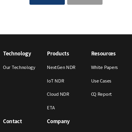
개인정보의 보유 및 이용기간
씨큐비스타는 방문객께서 씨큐비스타가 제공하는 서비스를 받는 동
안 개인정보를 계속 보유하며 맞춤화된 서비스 제공을 위해 이용하게
됩니다. 다만 방문객께서 탈퇴를 원하시거나 씨큐비스타 약관에 의거
방문객자격 상실의 경우에는 등록된 방문객의 정보는 완전히 삭제되
며 어떠한 용도로도 열람 또는 이용할 수 없도록 처리됩니다.
Technology
Products
Resources
Our Technology
NextGen NDR
White Papers
IoT NDR
Use Cases
Cloud NDR
CQ Report
ETA
Contact
Company